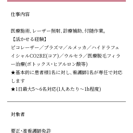
仕事内容
医療施術､レーザー照射､診療補助､付随作業｡
【活かせる経験】
ピコレーザー／プラズマ／ルメッカ／ハイドラフェ
イシャルCO2RE(コア)／ウルセラ／医療脱毛フィラ
ー治療(ボトックス･ヒアルロン酸等)
★基本的に患者様1名に対し､看護師1名が専任で対応
します
★1日最大5～6名対応(1人あたり～1h程度)
対象者
要正･准看護師免許